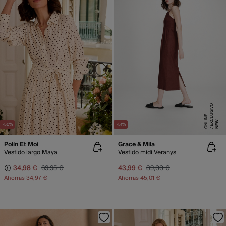
E
X
C
L
SI
V
O
O
N
LI
N
E
X
C
L
SI
V
O
O
N
LI
N
U
E
U
E
NEW
NEW
-50%
-51%
Polín Et Moi
Grace & Mila
Vestido largo Maya
Vestido midi Veranys
34,98 €
69,95 €
43,99 €
89,00 €
Ahorras
34,97 €
Ahorras
45,01 €