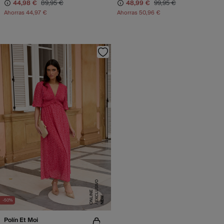
44,98 €
89,95 €
48,99 €
99,95 €
Ahorras
44,97 €
Ahorras
50,96 €
E
X
C
L
SI
V
O
O
N
LI
N
U
E
NEW
-50%
Polín Et Moi