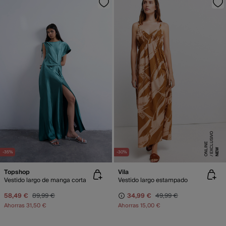
E
X
C
L
SI
V
O
O
N
LI
N
U
E
NEW
-35%
-30%
Topshop
Vila
Vestido largo de manga corta
Vestido largo estampado
58,49 €
89,99 €
34,99 €
49,99 €
Ahorras
31,50 €
Ahorras
15,00 €