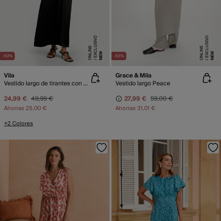
E
X
C
L
SI
V
O
O
N
LI
N
E
X
C
L
SI
V
O
O
N
LI
N
U
E
U
E
NEW
NEW
-50%
-53%
Vila
Grace & Mila
Vestido largo de tirantes con encaje
Vestido largo Peace
24,99 €
49,99 €
27,99 €
59,00 €
Ahorras
25,00 €
Ahorras
31,01 €
+2 Colores