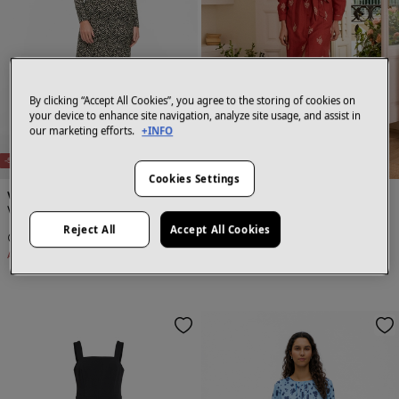
By clicking “Accept All Cookies”, you agree to the storing of cookies on
your device to enhance site navigation, analyze site usage, and assist in
E
X
C
L
SI
V
O
O
N
LI
N
our marketing efforts.
+INFO
E
X
C
L
U
SI
V
O
O
N
LI
N
E
U
E
NEW
-58%
-51%
Cookies Settings
Vila
Polín Et Moi
Vestido midi estampado de manga larga
Vestido largo Emma
Reject All
Accept All Cookies
16,99 €
39,99 €
36,99 €
75,95 €
Ahorras
23,00 €
Ahorras
38,96 €