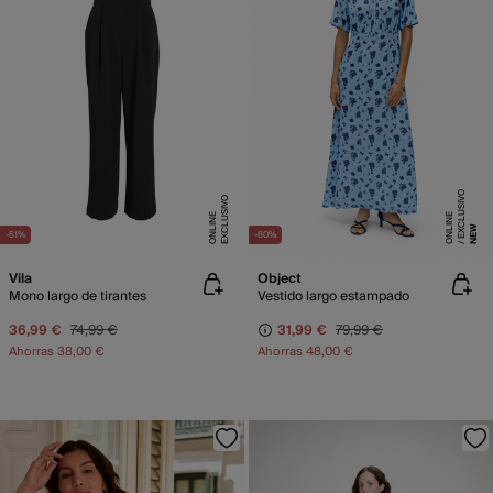
E
X
C
L
SI
V
O
O
N
LI
N
E
X
C
L
U
SI
V
O
O
N
LI
N
E
U
E
NEW
-51%
-60%
Vila
Object
Mono largo de tirantes
Vestido largo estampado
36,99 €
74,99 €
31,99 €
79,99 €
Ahorras
38,00 €
Ahorras
48,00 €