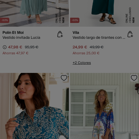
E
X
C
L
SI
V
O
O
N
LI
N
E
X
C
L
SI
V
O
O
N
LI
N
U
E
U
E
NEW
NEW
-50%
-50%
Polín Et Moi
Vila
Vestido invitada Lucía
Vestido largo de tirantes con encaje
47,98 €
95,95 €
24,99 €
49,99 €
Ahorras
47,97 €
Ahorras
25,00 €
+2 Colores