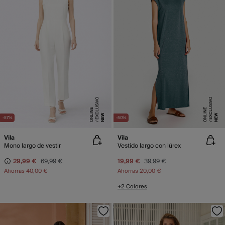
E
X
C
L
SI
V
O
O
N
LI
N
E
X
C
L
SI
V
O
O
N
LI
N
U
E
U
E
NEW
NEW
-57%
-50%
Vila
Vila
Mono largo de vestir
Vestido largo con lúrex
29,99 €
69,99 €
19,99 €
39,99 €
Ahorras
40,00 €
Ahorras
20,00 €
+2 Colores