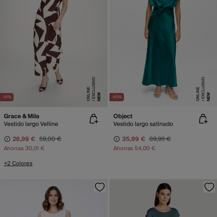
E
X
C
L
SI
V
O
O
N
LI
N
E
X
C
L
SI
V
O
O
N
LI
N
U
E
U
E
NEW
NEW
-51%
-60%
Grace & Mila
Object
Vestido largo Velline
Vestido largo satinado
28,99 €
59,00 €
35,99 €
89,99 €
Ahorras
30,01 €
Ahorras
54,00 €
+2 Colores