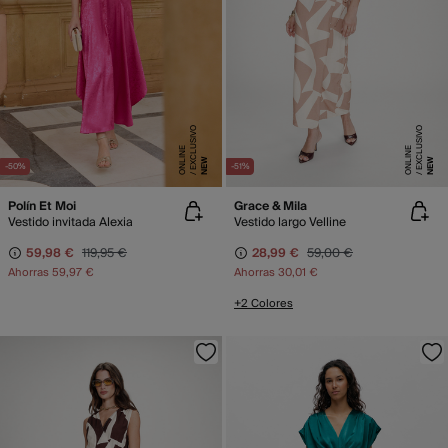
E
X
C
L
SI
V
O
O
N
LI
N
E
X
C
L
SI
V
O
O
N
LI
N
U
E
U
E
NEW
NEW
-50%
-51%
Polín Et Moi
Grace & Mila
Vestido invitada Alexia
Vestido largo Velline
59,98 €
119,95 €
28,99 €
59,00 €
Ahorras
59,97 €
Ahorras
30,01 €
+2 Colores