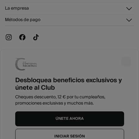
Envíanos un email
Historial de pedidos
Descúbrelo
La empresa
Preguntas frecuentes
Tarjeta regalo online
¡Únete!
Envíos
¿Quiénes somos?
Tarjeta abono
Métodos de pago
Cambios, devoluciones y desistimiento
Trabaja con nosotros
Promociones vigentes
Tiendas
Slowlove 2026©
Aviso legal
Condiciones generales
Privacidad
Desbloquea beneficios exclusivos y
Cookies
únete al Club
Cookies Settings
Cheques descuento, 12 € por tu cumpleaños,
España
Español
promociones exclusivas y muchos más.
ÚNETE AHORA
INICIAR SESIÓN
Brands Tendam
Mostrar