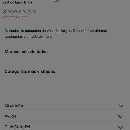
Vestido largo Erica
47,98 €
95,95 €
Ahorras
47,97 €
Descubre la colección de Vestidos largos. Descubre las últimas
tendencias en moda de mujer
Marcas más visitadas
Categorías más visitadas
Mi cuenta
Iniciar sesión
Ayuda
Registrarme
Atención al cliente
Club Cortefiel
Direcciones de envío