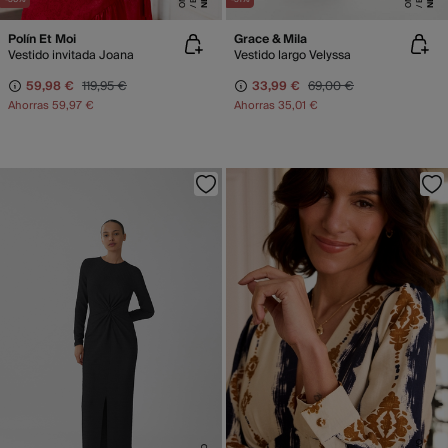
Polín Et Moi
Grace & Mila
Vestido invitada Joana
Vestido largo Velyssa
59,98 €
119,95 €
33,99 €
69,00 €
Ahorras
59,97 €
Ahorras
35,01 €