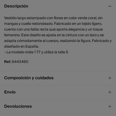
Descripción
Vestido largo estampado con flores en color verde coral, sin
mangas y cuello redondeado. Fabricado en un tejido ligero,
cuenta con una falda recta que aporta elegancia y un toque
femenino. Este diseño se ajusta en la cintura con un lazo y se
adapta cómodamente al cuerpo, realzando la figura. Fabricado y
diseñado en España.
- La modelo mide 1´77 y utiliza la talla S
Ref.
6443460
Composición y cuidados
Composición
Envío
97%
poliéster
,
3%
elastano
¡GRATIS!
Envío a tienda
Devoluciones
Cuidados
2 - 4 días.
* Ceuta y Melilla excluídas.
Temperatura máxima de lavado 30C