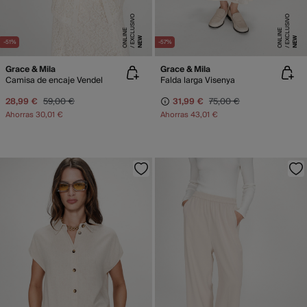
E
X
C
L
SI
V
O
O
N
LI
N
E
X
C
L
SI
V
O
O
N
LI
N
U
E
U
E
NEW
NEW
-51%
-57%
Grace & Mila
Grace & Mila
Camisa de encaje Vendel
Falda larga Visenya
28,99 €
59,00 €
31,99 €
75,00 €
Ahorras
30,01 €
Ahorras
43,01 €