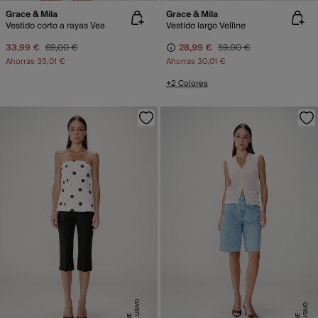
Grace & Mila
Grace & Mila
Vestido corto a rayas Vea
Vestido largo Velline
33,99 €
69,00 €
28,99 €
59,00 €
Ahorras
35,01 €
Ahorras
30,01 €
+2 Colores
E
X
C
L
SI
V
O
O
N
LI
N