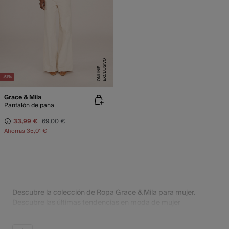
E
X
C
L
U
SI
V
O
O
N
LI
N
E
-51%
Grace & Mila
Pantalón de pana
33,99 €
69,00 €
Ahorras
35,01 €
Descubre la colección de Ropa Grace & Mila para mujer.
Descubre las últimas tendencias en moda de mujer