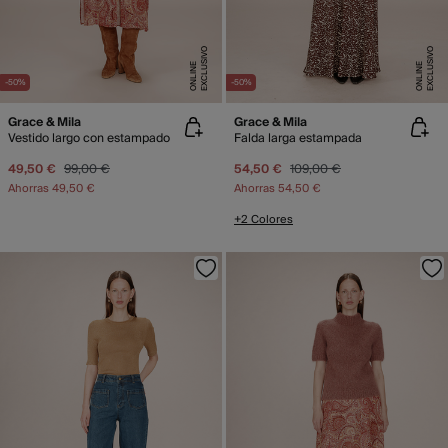
E
X
C
L
U
SI
V
O
O
N
LI
N
E
X
C
L
U
SI
V
O
O
N
LI
N
E
E
-50%
-50%
Grace & Mila
Grace & Mila
Vestido largo con estampado
Falda larga estampada
49,50 €
99,00 €
54,50 €
109,00 €
Ahorras
49,50 €
Ahorras
54,50 €
+2 Colores