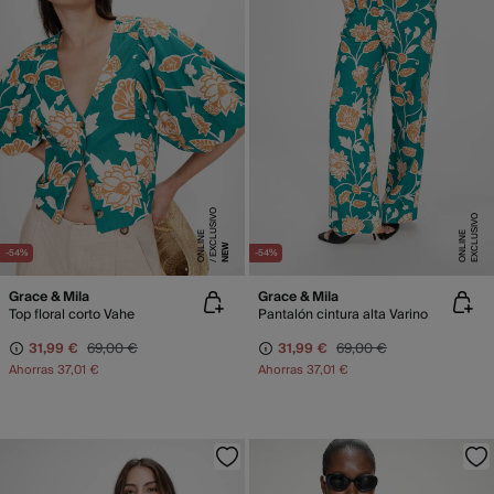
E
X
C
L
SI
V
O
O
N
LI
N
E
X
C
L
U
SI
V
O
O
N
LI
N
U
E
E
NEW
-54%
-54%
Grace & Mila
Grace & Mila
Top floral corto Vahe
Pantalón cintura alta Varino
31,99 €
69,00 €
31,99 €
69,00 €
Ahorras
37,01 €
Ahorras
37,01 €