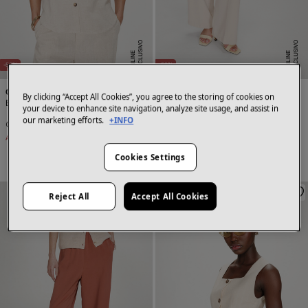
E
X
C
L
U
SI
V
O
O
N
LI
N
E
X
C
L
U
SI
V
O
O
N
LI
N
E
E
-56%
-53%
Grace & Mila
Grace & Mila
By clicking “Accept All Cookies”, you agree to the storing of cookies on
Blusa Pérez
Pantalón recto Noblesse
your device to enhance site navigation, analyze site usage, and assist in
our marketing efforts.
+INFO
19,99 €
45,00 €
22,99 €
49,00 €
Ahorras
25,01 €
Ahorras
26,01 €
Cookies Settings
+2 Colores
Reject All
Accept All Cookies