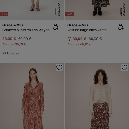
E
X
C
L
U
SI
V
O
O
N
LI
N
E
X
C
L
U
SI
V
O
O
N
LI
N
E
E
-51%
-55%
Grace & Mila
Grace & Mila
Chaleco punto calado Wayne
Vestido largo envolvente
33,99 €
69,00 €
39,99 €
89,00 €
Ahorras
35,01 €
Ahorras
49,01 €
+2 Colores