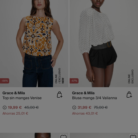
E
X
C
L
SI
V
O
O
N
LI
N
E
X
C
L
U
SI
V
O
O
N
LI
N
U
E
E
NEW
-56%
-57%
Grace & Mila
Grace & Mila
Top sin mangas Venise
Blusa manga 3/4 Valianna
19,99 €
45,00 €
31,99 €
75,00 €
Ahorras
25,01 €
Ahorras
43,01 €