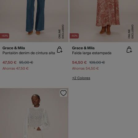
E
X
C
L
U
SI
V
O
O
N
LI
N
E
X
C
L
U
SI
V
O
O
N
LI
N
E
E
-50%
-50%
Grace & Mila
Grace & Mila
Pantalón denim de cintura alta
Falda larga estampada
47,50 €
95,00 €
54,50 €
109,00 €
Ahorras
47,50 €
Ahorras
54,50 €
+2 Colores