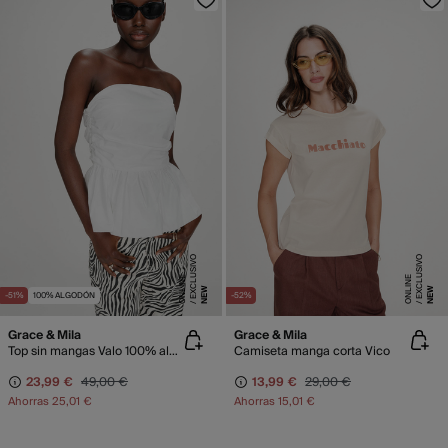
E
X
C
L
SI
V
O
O
N
LI
N
E
X
C
L
SI
V
O
O
N
LI
N
U
E
U
E
NEW
NEW
-51%
100% ALGODÓN
-52%
Grace & Mila
Grace & Mila
Top sin mangas Valo 100% algodón
Camiseta manga corta Vico
23,99 €
49,00 €
13,99 €
29,00 €
Ahorras
25,01 €
Ahorras
15,01 €