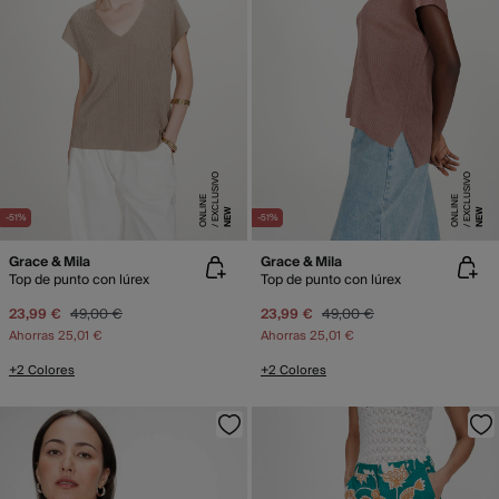
E
X
C
L
SI
V
O
O
N
LI
N
E
X
C
L
SI
V
O
O
N
LI
N
U
E
U
E
NEW
NEW
-51%
-51%
Grace & Mila
Grace & Mila
Top de punto con lúrex
Top de punto con lúrex
23,99 €
49,00 €
23,99 €
49,00 €
Ahorras
25,01 €
Ahorras
25,01 €
+2 Colores
+2 Colores