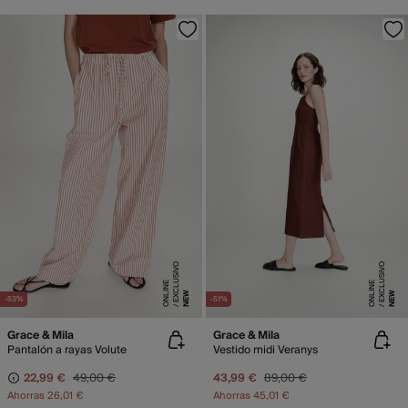
E
X
C
L
SI
V
O
O
N
LI
N
E
X
C
L
SI
V
O
O
N
LI
N
U
E
U
E
NEW
NEW
-53%
-51%
Grace & Mila
Grace & Mila
Pantalón a rayas Volute
Vestido midi Veranys
22,99 €
49,00 €
43,99 €
89,00 €
Ahorras
26,01 €
Ahorras
45,01 €