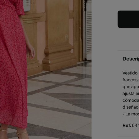
Descri
Vestido
francesa
que apo
ajusta e
cómodam
diseñad
- La mode
Ref.
64