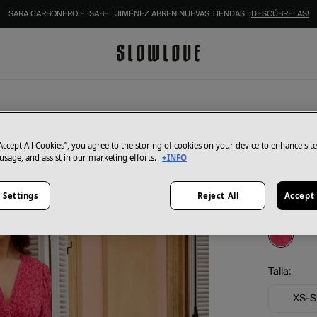
SARA CARBONERO E ISABEL JIMÉNEZ ABREN NUEVAS TIENDAS.
¡DESCÚBRELAS!
Polín Et Mo
Vestido
“Accept All Cookies”, you agree to the storing of cookies on your device to enhance sit
 usage, and assist in our marketing efforts.
+INFO
47,98 €
95,95 €
Aho
 Settings
Reject All
Accept 
Color:
Fuc
Talla:
XS-S