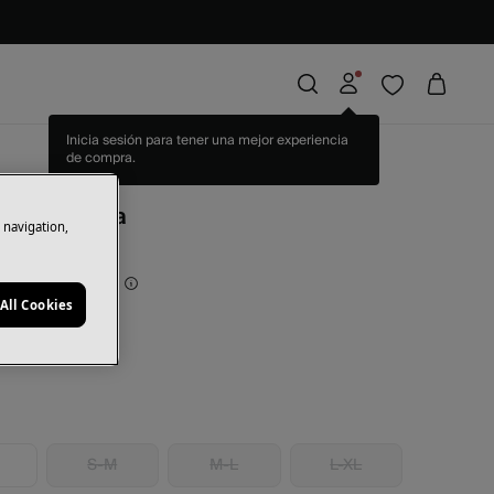
Inicia sesión para tener una mejor experiencia
de compra.
i
 largo Erica
e navigation,
rras
47,97 €
50
All Cookies
sia
S-M
M-L
L-XL