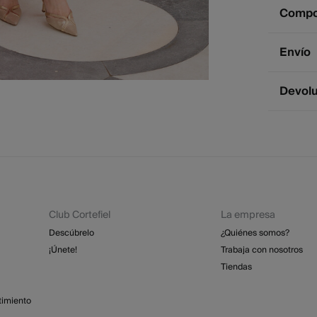
Compos
Compos
Envío
100%
po
Env
Devol
Cuidad
2 - 
* Ce
Te
Dispone
cualquie
No
St
2 - 
Se
Esp
Dev
GRA
Pl
Club Cortefiel
La empresa
Re
Lim
St
Descúbrelo
¿Quiénes somos?
4 - 
¡Únete!
Trabaja con nosotros
Tiendas
Isl
GRA
timiento