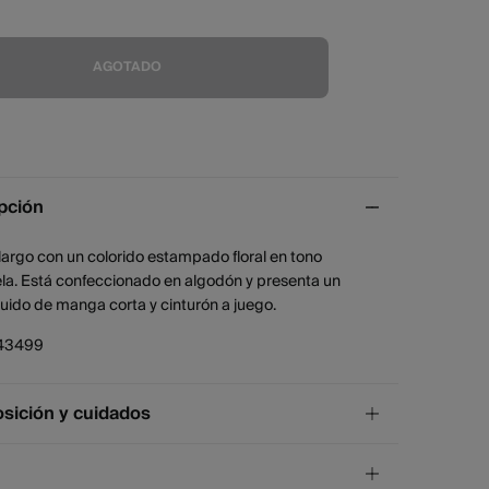
AGOTADO
pción
largo con un colorido estampado floral en tono
la. Está confeccionado en algodón y presenta un
luido de manga corta y cinturón a juego.
43499
ición y cuidados
ición