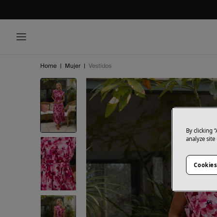
Home
|
Mujer
|
Vestidos
By clicking 
analyze site
Cookies