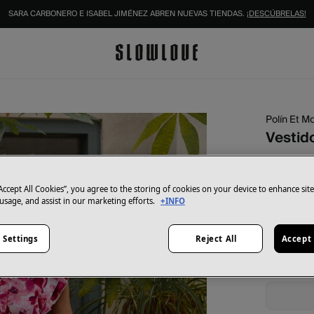
IDENTIFÍCATE COMO SOCIO Y DISFRUTA DE TODAS TUS VENTAJAS |
INICIAR SESIÓN.
Polín Et Mo
Vestid
34,98 €
69,95 €
Aho
“Accept All Cookies”, you agree to the storing of cookies on your device to enhance sit
 usage, and assist in our marketing efforts.
+INFO
Color:
Fuc
 Settings
Reject All
Accept 
Talla: