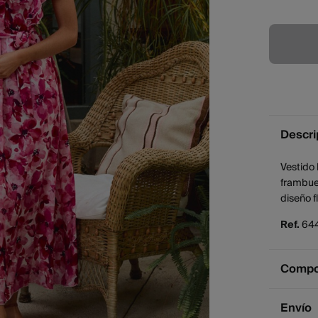
Descri
Vestido 
frambue
diseño f
Ref.
64
Compos
Compos
Envío