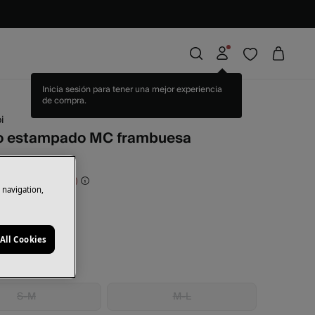
i
o estampado MC frambuesa
rras
34,97 €
50
e navigation,
sia
All Cookies
S-M
M-L