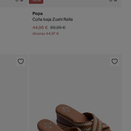
-50%
Popa
Cuña baja Zushi Rafia
44,98 €
89,95 €
Ahorras
44,97 €