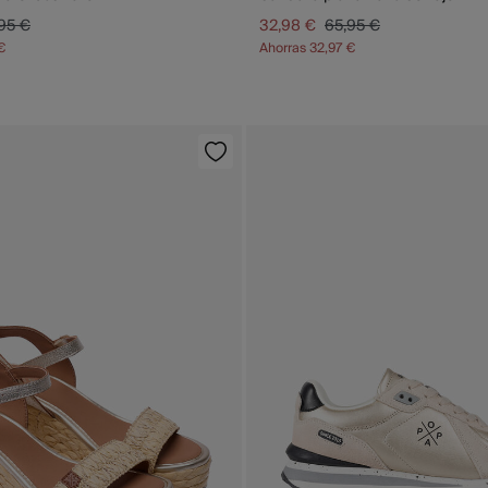
95 €
32,98 €
65,95 €
€
Ahorras
32,97 €