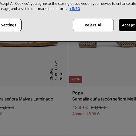
“Accept All Cookies”, you agree to the storing of cookies on your device to enhance sit
 usage, and assist in our marketing efforts.
+INFO
 Settings
Reject All
Accept 
E
X
C
L
U
S
I
V
O
O
N
L
I
N
E
NEW
-51%
Popa
ana señora Malvas Laminado
Sandalia cuña tacón señora Meli
65,95 €
43,99 €
89,95 €
 €
Ahorras
45,96 €