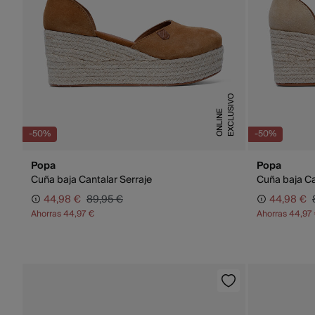
E
X
C
L
U
S
I
V
O
O
N
L
I
N
E
-50%
-50%
Popa
Popa
Cuña baja Cantalar Serraje
Cuña baja Ca
44,98 €
89,95 €
44,98 €
Ahorras
44,97 €
Ahorras
44,97