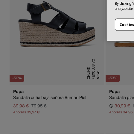
By clicking 
analyze site
Cookies
E
X
C
L
U
S
I
V
O
O
N
L
I
N
E
NEW
-50%
-53%
Popa
Popa
Sandalia cuña baja señora Rumari Piel
Sandalia pl
39,98 €
79,95 €
30,99 €
Ahorras
39,97 €
Ahorras
34,96