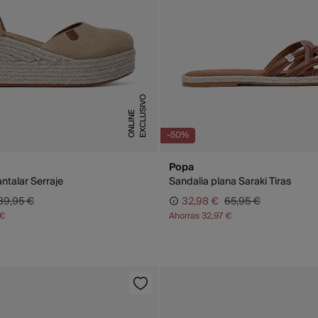
E
X
C
L
U
S
I
V
O
O
N
L
I
N
E
-50%
Popa
ntalar Serraje
Sandalia plana Saraki Tiras
89,95 €
32,98 €
65,95 €
 €
Ahorras
32,97 €