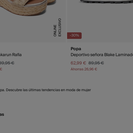
E
X
C
L
U
S
I
V
O
O
N
L
I
N
E
-30%
Popa
karun Rafia
Deportivo señora Blake Laminad
89,95 €
62,99 €
89,95 €
 €
Ahorras
26,96 €
pa. Descubre las últimas tendencias en moda de mujer
as