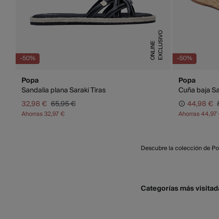
E
X
C
L
U
S
I
V
O
O
N
L
I
N
E
-50%
-50%
Popa
Popa
Sandalia plana Saraki Tiras
Cuña baja Sa
32,98 €
65,95 €
44,98 €
Ahorras
32,97 €
Ahorras
44,97
Descubre la colección de Po
Categorías más visitad