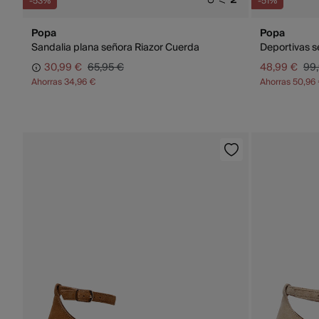
-53%
-51%
Popa
Popa
Sandalia plana señora Riazor Cuerda
Deportivas s
30,99 €
65,95 €
48,99 €
99
Ahorras
34,96 €
Ahorras
50,96