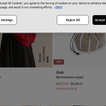
“Accept All Cookies”, you agree to the storing of cookies on your device to enhance sit
 usage, and assist in our marketing efforts.
+INFO
 Settings
Reject All
Accept 
E
X
C
L
U
S
I
V
O
O
N
L
I
N
E
NEW
-15%
Zubi
S
Bombonera rayas
80,75 €
95,00 €
Ahorras
14,25 €