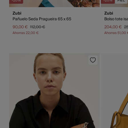
-20%
-20%
PIEL
Zubi
Zubi
Pañuelo Seda Pragueira 65 x 65
Bolso tote isa
90,00 €
112,00 €
204,00 €
2
Ahorras
22,00 €
Ahorras
51,00 