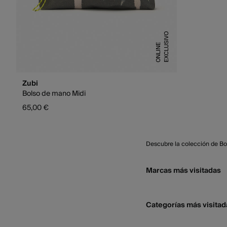
E
X
C
L
U
S
I
V
O
O
N
L
I
N
E
Zubi
Bolso de mano Midi
65,00 €
Descubre la colección de Bo
Marcas más visitadas
Categorías más visitad