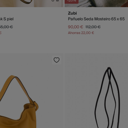
-20%
Zubi
k S piel
Pañuelo Seda Mosteiro 65 x 65
55,00 €
90,00 €
112,00 €
€
Ahorras
22,00 €