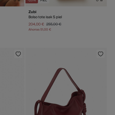
-20%
PIEL
Zubi
Bolso tote isak S piel
204,00 €
255,00 €
Ahorras
51,00 €