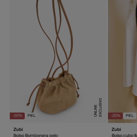
E
X
C
L
U
S
I
V
O
O
N
L
I
N
E
-20%
PIEL
-20%
PIEL
Zubi
Zubi
Bolso Bombonera pelo
Bolso cubo M