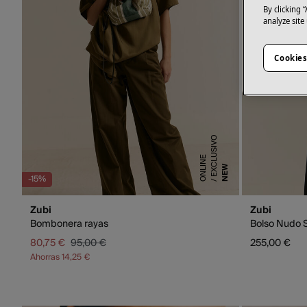
By clicking 
analyze site
Cookies
E
X
C
L
U
S
I
V
O
O
N
L
I
N
E
NEW
-15%
Zubi
Zubi
Bombonera rayas
Bolso Nudo 
80,75 €
95,00 €
255,00 €
Ahorras
14,25 €