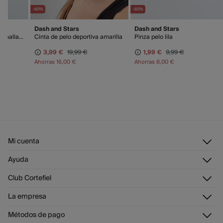
-80%
-80%
Dash and Stars
Dash and Stars
Short técnico ultra ligero malla blanco
Cinta de pelo deportiva amarilla
Pinza pelo lila
3,99 €
19,99 €
1,99 €
9,99 €
Ahorras
16,00 €
Ahorras
8,00 €
Mi cuenta
Iniciar sesión
Ayuda
Registrarme
Atención al cliente
Club Cortefiel
Direcciones de envío
Envíanos un email
Historial de pedidos
Descúbrelo
La empresa
Preguntas frecuentes
Tarjeta regalo online
¡Únete!
Envíos
¿Quiénes somos?
Tarjeta abono
Métodos de pago
Cambios, devoluciones y desistimiento
Trabaja con nosotros