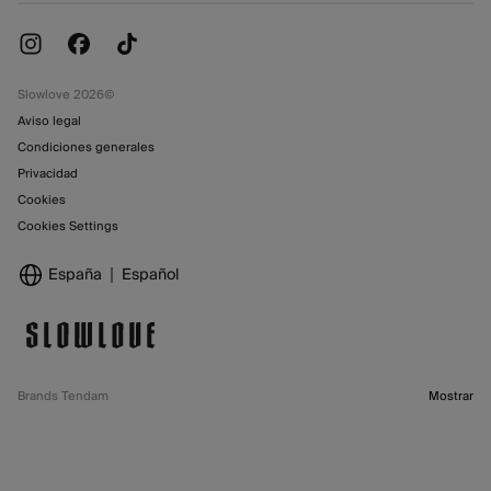
Promociones vigentes
Tiendas
Slowlove 2026©
Aviso legal
Condiciones generales
Privacidad
Cookies
Cookies Settings
España
Español
Brands Tendam
Mostrar