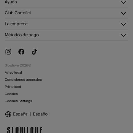
Ayuda
Registrarme
Atención al cliente
Club Cortefiel
Direcciones de envío
Envíanos un email
Historial de pedidos
Descúbrelo
La empresa
Preguntas frecuentes
Tarjeta regalo online
¡Únete!
Envíos
¿Quiénes somos?
Tarjeta abono
Métodos de pago
Cambios, devoluciones y desistimiento
Trabaja con nosotros
Promociones vigentes
Tiendas
Slowlove 2026©
Aviso legal
Condiciones generales
Privacidad
Cookies
Cookies Settings
España
Español