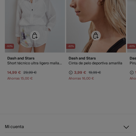
Días laborables (L-V). En envíos a Ceuta y Melilla, el cliente deberá abonar
los gastos de aduana correspondientes, los cuales variarán en función del
peso del envío.
-50%
-80%
-80%
Dash and Stars
Dash and Stars
Das
Short técnico ultra ligero malla blanco
Cinta de pelo deportiva amarilla
Pinz
14,99 €
29,99 €
3,99 €
19,99 €
Ahorras
15,00 €
Ahorras
16,00 €
Aho
Mi cuenta
Iniciar sesión