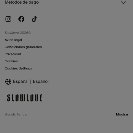
Tarjeta abono
Métodos de pago
Cambios, devoluciones y desistimiento
Trabaja con nosotros
Promociones vigentes
Tiendas
Slowlove 2026©
Aviso legal
Condiciones generales
Privacidad
Cookies
Cookies Settings
España
Español
Brands Tendam
Mostrar