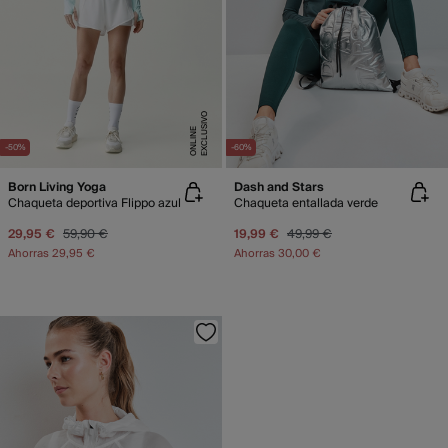
E
X
C
L
U
SI
V
O
O
N
LI
N
E
-50%
-60%
Born Living Yoga
Dash and Stars
Chaqueta deportiva Flippo azul
Chaqueta entallada verde
29,95 €
59,90 €
19,99 €
49,99 €
Ahorras
29,95 €
Ahorras
30,00 €