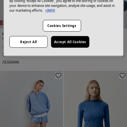
By clicking “Accept All Cookies”, you agree to the storing of cookies on
your device to enhance site navigation, analyze site usage, and assist in
our marketing efforts.
+INFO
-50%
-70%
Cookies Settings
Dash and Stars
Dash and Stars
Chaqueta capucha viscosa suave verde
Chaqueta cortavientos azul
Reject All
Accept All Cookies
19,99 €
39,99 €
20,99 €
69,99 €
Ahorras
20,00 €
Ahorras
49,00 €
+2 Colores