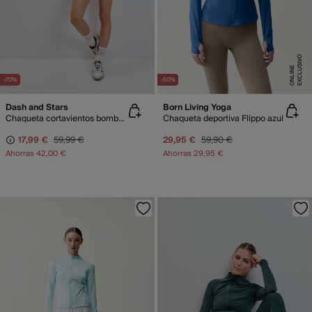
E
X
C
L
U
SI
V
O
O
N
LI
N
E
-70%
-50%
Dash and Stars
Born Living Yoga
Chaqueta cortavientos bomber azul
Chaqueta deportiva Flippo azul
17,99 €
59,99 €
29,95 €
59,90 €
Ahorras
42,00 €
Ahorras
29,95 €