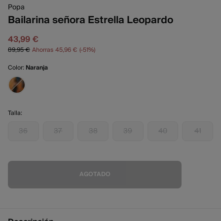
Popa
Bailarina señora Estrella Leopardo
43,99 €
89,95 €
Ahorras
45,96 €
51
Color:
Naranja
Talla:
36
37
38
39
40
41
AGOTADO