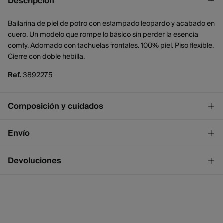
Descripción
Bailarina de piel de potro con estampado leopardo y acabado en
cuero. Un modelo que rompe lo básico sin perder la esencia
comfy. Adornado con tachuelas frontales. 100% piel. Piso flexible.
Cierre con doble hebilla.
Ref.
3892275
Composición y cuidados
Composición
Envío
SUELA: goma
,
SUPERIOR: piel de vacuno
,
INTERIOR: textil
¡GRATIS!
Envío a tienda
Devoluciones
Cuidados
2 - 4 días.
* Ceuta y Melilla excluídas.
No lavar
Dispones de
un mes
para realizar tu devolución a través de
cualquiera de los siguientes métodos:
No blanquear
Standard
2 - 4 días.
No secar en secadora