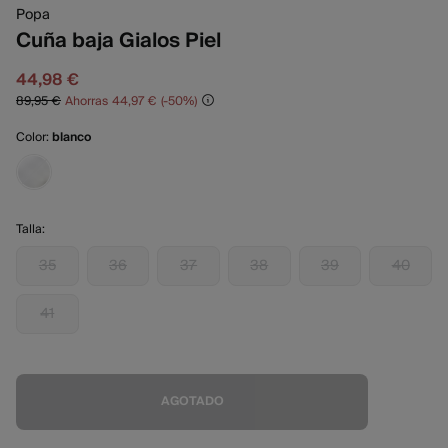
Popa
Cuña baja Gialos Piel
44,98 €
89,95 €
Ahorras
44,97 €
50
Color:
blanco
Talla:
35
36
37
38
39
40
41
AGOTADO