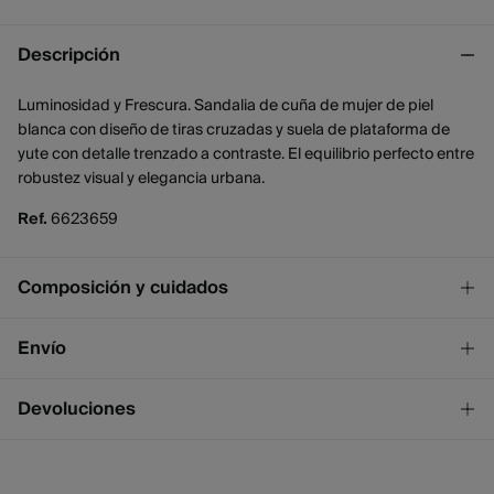
Descripción
Luminosidad y Frescura. Sandalia de cuña de mujer de piel
blanca con diseño de tiras cruzadas y suela de plataforma de
yute con detalle trenzado a contraste. El equilibrio perfecto entre
robustez visual y elegancia urbana.
Ref.
6623659
Composición y cuidados
Composición
Envío
SUELA: caucho
,
SUPERIOR: piel de vacuno
¡GRATIS!
Envío a tienda
Devoluciones
Cuidados
2 - 4 días.
* Ceuta y Melilla excluídas.
No lavar
Dispones de
un mes
para realizar tu devolución a través de
cualquiera de los siguientes métodos:
No blanquear