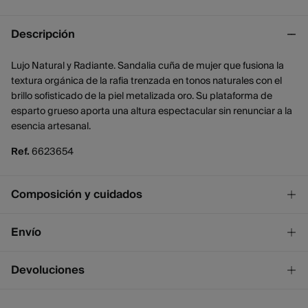
Descripción
Lujo Natural y Radiante. Sandalia cuña de mujer que fusiona la
textura orgánica de la rafia trenzada en tonos naturales con el
brillo sofisticado de la piel metalizada oro. Su plataforma de
esparto grueso aporta una altura espectacular sin renunciar a la
esencia artesanal.
Ref.
6623654
Composición y cuidados
Composición
Envío
SUELA: caucho
,
SUPERIOR: rafia
¡GRATIS!
Envío a tienda
Devoluciones
Cuidados
2 - 4 días.
* Ceuta y Melilla excluídas.
No lavar
Dispones de
un mes
para realizar tu devolución a través de