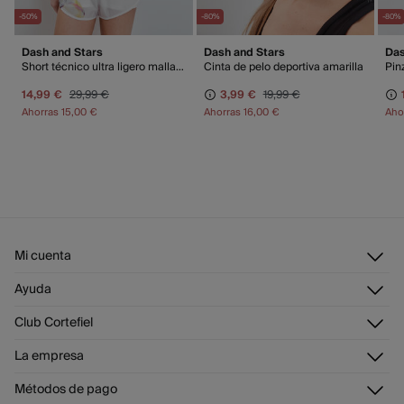
-50%
-80%
-80%
Dash and Stars
Dash and Stars
Das
Short técnico ultra ligero malla blanco
Cinta de pelo deportiva amarilla
Pinz
14,99 €
29,99 €
3,99 €
19,99 €
Ahorras
15,00 €
Ahorras
16,00 €
Aho
Mi cuenta
Iniciar sesión
Ayuda
Registrarme
Atención al cliente
Club Cortefiel
Direcciones de envío
Envíanos un email
Historial de pedidos
Descúbrelo
La empresa
Preguntas frecuentes
Tarjeta regalo online
¡Únete!
Envíos
¿Quiénes somos?
Tarjeta abono
Métodos de pago
Cambios, devoluciones y desistimiento
Trabaja con nosotros