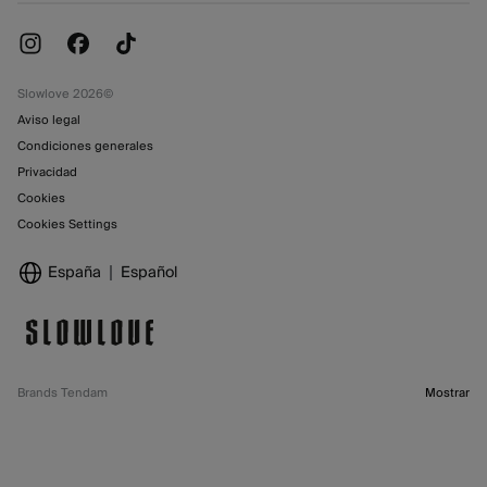
Promociones vigentes
Tiendas
Slowlove 2026©
Aviso legal
Condiciones generales
Privacidad
Cookies
Cookies Settings
España
Español
Brands Tendam
Mostrar