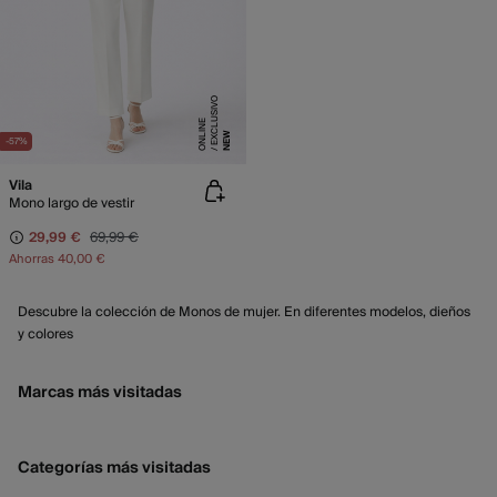
E
X
C
L
SI
V
O
O
N
LI
N
U
E
NEW
-57%
Vila
Mono largo de vestir
29,99 €
69,99 €
Ahorras
40,00 €
Descubre la colección de Monos de mujer. En diferentes modelos, dieños
y colores
Marcas más visitadas
Categorías más visitadas