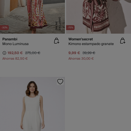
E
X
C
L
U
SI
V
O
O
N
LI
N
E
-30%
-75%
Panambi
Women'secret
Mono Luminusa
Kimono estampado granate
192,50 €
275,00 €
9,99 €
39,99 €
Ahorras
82,50 €
Ahorras
30,00 €