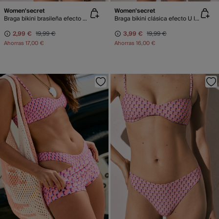
Women'secret
Women'secret
Braga bikini brasileña efecto U cuadros verde
Braga bikini clásica efecto U lurex verde
2,99 €
19,99 €
3,99 €
19,99 €
Ahorras
17,00 €
Ahorras
16,00 €