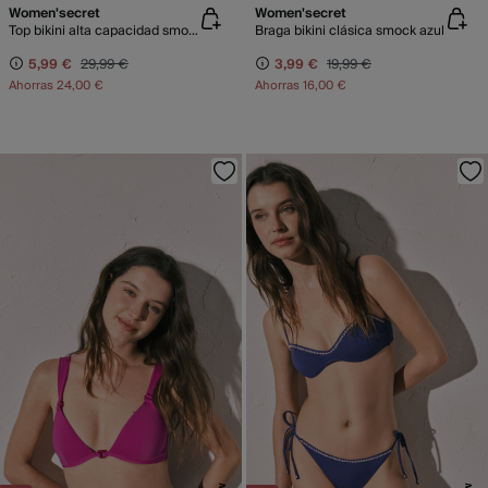
Women'secret
Women'secret
Top bikini alta capacidad smock azul
Braga bikini clásica smock azul
5,99 €
29,99 €
3,99 €
19,99 €
Ahorras
24,00 €
Ahorras
16,00 €