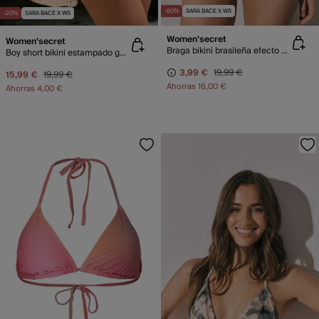
-80%
SARA BACE X WS
-20%
SARA BACE X WS
Women'secret
Women'secret
Braga bikini brasileña efecto U estampado rosa
Boy short bikini estampado geométrico
3,99 €
19,99 €
15,99 €
19,99 €
Ahorras
16,00 €
Ahorras
4,00 €