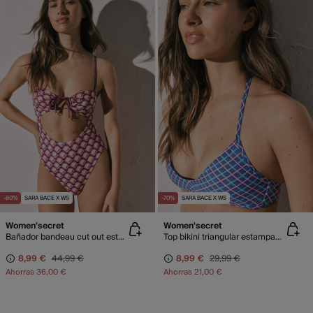
-80%
SARA BACE X WS
-70%
SARA BACE X WS
Women'secret
Women'secret
Bañador bandeau cut out estampado geométrico
Top bikini triangular estampado cuadros azul
8,99 €
44,99 €
8,99 €
29,99 €
Ahorras
36,00 €
Ahorras
21,00 €