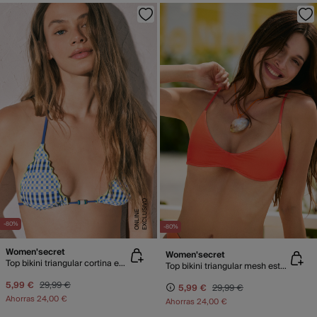
E
X
C
L
U
SI
V
O
O
N
LI
N
E
-80%
-80%
Women'secret
Women'secret
Top bikini triangular cortina estampado geométrico
Top bikini triangular mesh estampado degradado
5,99 €
29,99 €
5,99 €
29,99 €
Ahorras
24,00 €
Ahorras
24,00 €