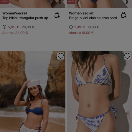
NEW
NEW
-80%
-90%
Women'secret
Women'secret
Top bikini triangular push up magenta
Braga bikini clásica tiras bordado flores
5,99 €
29,99 €
1,99 €
19,99 €
Ahorras
24,00 €
Ahorras
18,00 €