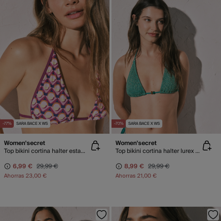
-77%
SARA BACE X WS
-70%
SARA BACE X WS
Women'secret
Women'secret
Top bikini cortina halter estampado geométrico
Top bikini cortina halter lurex verde
6,99 €
29,99 €
8,99 €
29,99 €
Ahorras
23,00 €
Ahorras
21,00 €