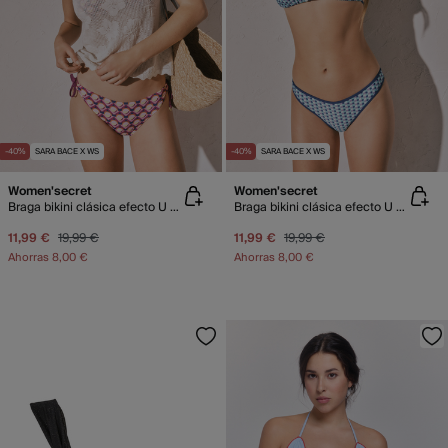
-40%
SARA BACE X WS
-40%
SARA BACE X WS
Women'secret
Women'secret
Braga bikini clásica efecto U estampado
Braga bikini clásica efecto U estampado azul
11,99 €
19,99 €
11,99 €
19,99 €
Ahorras
8,00 €
Ahorras
8,00 €