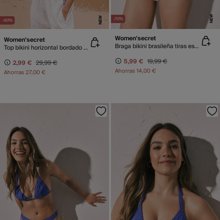
NEW
NEW
-70%
-90%
Women'secret
Women'secret
Braga bikini brasileña tiras estamapdo cuadros
Top bikini horizontal bordado flores
5,99 €
19,99 €
2,99 €
29,99 €
Ahorras
14,00 €
Ahorras
27,00 €