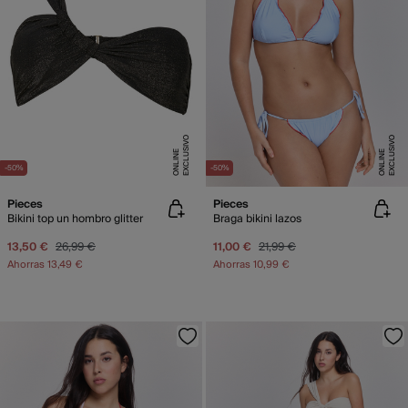
E
X
C
L
U
SI
V
O
O
N
LI
N
E
X
C
L
U
SI
V
O
O
N
LI
N
E
E
-50%
-50%
Pieces
Pieces
Bikini top un hombro glitter
Braga bikini lazos
13,50 €
26,99 €
11,00 €
21,99 €
Ahorras
13,49 €
Ahorras
10,99 €