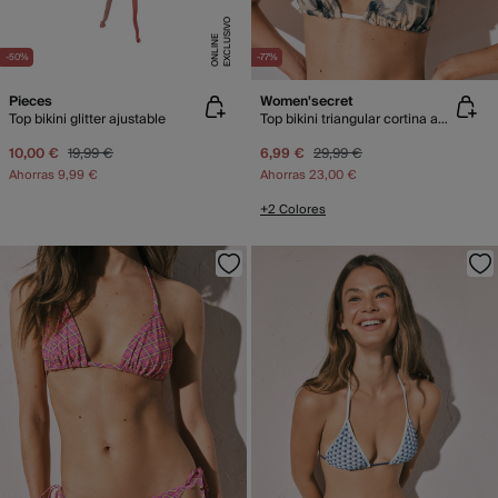
E
X
C
L
U
SI
V
O
O
N
LI
N
E
-50%
-77%
Pieces
Women'secret
Top bikini glitter ajustable
Top bikini triangular cortina animal gris
10,00 €
19,99 €
6,99 €
29,99 €
Ahorras
9,99 €
Ahorras
23,00 €
+2 Colores