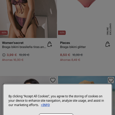
E
X
C
L
U
SI
V
O
O
N
LI
N
E
-80%
-50%
Women'secret
Pieces
Braga bikini brasileña tiras animal print granate
Braga bikini glitter
3,99 €
19,99 €
8,50 €
16,99 €
Ahorras
16,00 €
Ahorras
8,49 €
By clicking “Accept All Cookies”, you agree to the storing of cookies on
your device to enhance site navigation, analyze site usage, and assist in
our marketing efforts.
+INFO