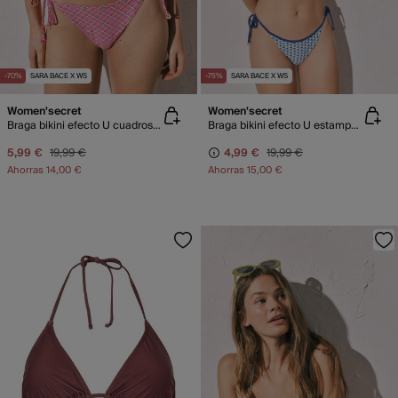
-70%
SARA BACE X WS
-75%
SARA BACE X WS
Women'secret
Women'secret
Braga bikini efecto U cuadros rosa
Braga bikini efecto U estampado azul
5,99 €
19,99 €
4,99 €
19,99 €
Ahorras
14,00 €
Ahorras
15,00 €