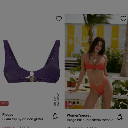
E
X
C
L
U
SI
V
O
O
N
LI
N
E
-50%
-85%
Pieces
Women'secret
Bikini top nylon con glitter
Braga bikini brasileña mesh efecto U