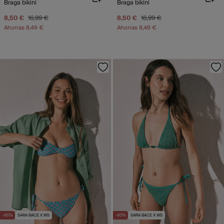
Braga bikini
Braga bikini
8,50 €
16,99 €
8,50 €
16,99 €
Ahorras
8,49 €
Ahorras
8,49 €
-85%
SARA BACE X WS
-80%
SARA BACE X WS