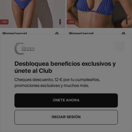
NEW
NEW
-70%
-70%
Women'secret
Women'secret
Braga bikini brasileña smock azul
Top bikini cortina tejido smock azul
5,99 €
19,99 €
8,99 €
29,99 €
Ahorras
14,00 €
Ahorras
21,00 €
Desbloquea beneficios exclusivos y
únete al Club
Cheques descuento, 12 € por tu cumpleaños,
promociones exclusivas y muchos más.
ÚNETE AHORA
INICIAR SESIÓN