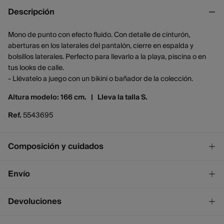
Descripción
Mono de punto con efecto fluido. Con detalle de cinturón,
aberturas en los laterales del pantalón, cierre en espalda y
bolsillos laterales. Perfecto para llevarlo a la playa, piscina o en
tus looks de calle.
- Llévatelo a juego con un bikini o bañador de la colección.
Altura modelo: 166 cm. |
Lleva la talla S.
Ref.
5543695
Composición y cuidados
Composición
Envío
65%
modal
,
35%
poliéster
¡GRATIS!
Envío a tienda
Devoluciones
Cuidados
2 - 4 días.
* Ceuta y Melilla excluídas.
Temperatura máxima de lavado 30C. Centrifugado corto