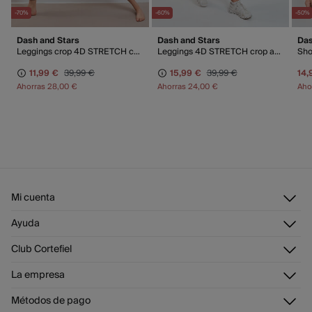
-70%
-60%
-50%
Dash and Stars
Dash and Stars
Das
Leggings crop 4D STRETCH color block rosa
Leggings 4D STRETCH crop azul
Sho
11,99 €
39,99 €
15,99 €
39,99 €
14,
Ahorras
28,00 €
Ahorras
24,00 €
Aho
Mi cuenta
Iniciar sesión
Ayuda
Registrarme
Atención al cliente
Club Cortefiel
Direcciones de envío
Envíanos un email
Historial de pedidos
Descúbrelo
La empresa
Preguntas frecuentes
Tarjeta regalo online
¡Únete!
Envíos
¿Quiénes somos?
Tarjeta abono
Métodos de pago
Cambios, devoluciones y desistimiento
Trabaja con nosotros