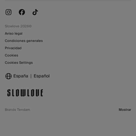
Promociones vigentes
Tiendas
Slowlove 2026©
Aviso legal
Condiciones generales
Privacidad
Cookies
Cookies Settings
España
Español
Brands Tendam
Mostrar