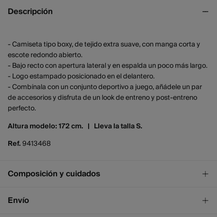
Descripción
- Camiseta tipo boxy, de tejido extra suave, con manga corta y
escote redondo abierto.
- Bajo recto con apertura lateral y en espalda un poco más largo.
- Logo estampado posicionado en el delantero.
- Combínala con un conjunto deportivo a juego, añádele un par
de accesorios y disfruta de un look de entreno y post-entreno
perfecto.
Altura modelo: 172 cm. |
Lleva la talla S.
Ref.
9413468
Composición y cuidados
Composición
Envío
92%
viscosa
,
8%
elastano