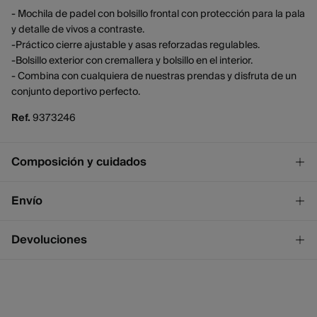
- Mochila de padel con bolsillo frontal con protección para la pala
y detalle de vivos a contraste.
-Práctico cierre ajustable y asas reforzadas regulables.
-Bolsillo exterior con cremallera y bolsillo en el interior.
- Combina con cualquiera de nuestras prendas y disfruta de un
conjunto deportivo perfecto.
Ref.
9373246
Composición y cuidados
Composición
Envío
100%
poliéster
¡GRATIS!
Envío a tienda
Devoluciones
2 - 4 días.
* Ceuta y Melilla excluídas.
Dispones de
un mes
para realizar tu devolución a través de
cualquiera de los siguientes métodos:
Standard
2 - 4 días.