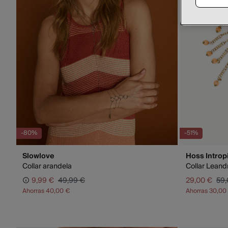
-80%
-51%
Slowlove
Hoss Introp
Collar arandela
Collar Leand
9,99 €
49,99 €
29,00 €
59,
Ahorras
40,00 €
Ahorras
30,00