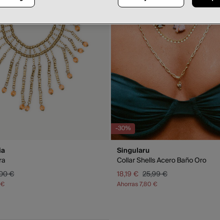
-30%
ia
Singularu
ra
Collar Shells Acero Baño Oro
00 €
18,19 €
25,99 €
 €
Ahorras
7,80 €