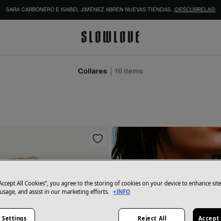
IDENTIFÍCATE COMO SOCIO Y DISFRUTA DE TODAS TUS VENTAJAS |
INICIAR SESIÓN.
Collares
16
items
“Accept All Cookies”, you agree to the storing of cookies on your device to enhance sit
 usage, and assist in our marketing efforts.
+INFO
 Settings
Reject All
Accept 