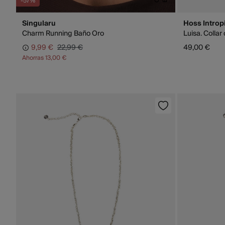
-57%
Singularu
Hoss Introp
Charm Running Baño Oro
Luisa. Colla
9,99 €
22,99 €
49,00 €
Ahorras
13,00 €