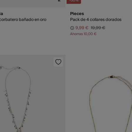
-50%
ia
Pieces
r corbatero bañado en oro
Pack de 4 collares dorados
9,99 €
19,99 €
Ahorras
10,00 €