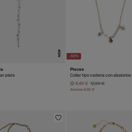
NEW
-50%
ia
Pieces
ar plata
Collar tipo cadena con abalorios
6,49 €
12,99 €
Ahorras
6,50 €