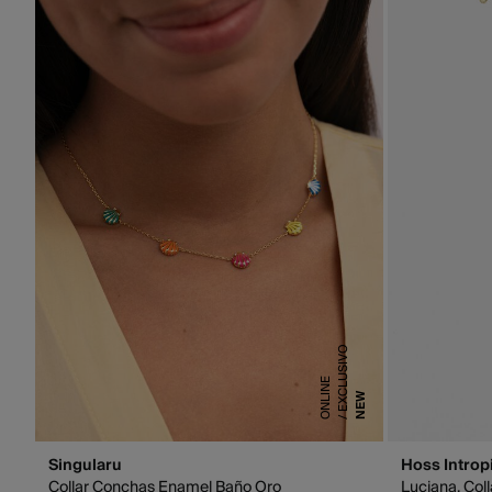
E
X
C
L
U
S
I
V
O
O
N
L
I
N
E
NEW
Singularu
Hoss Introp
Collar Conchas Enamel Baño Oro
Luciana. Col