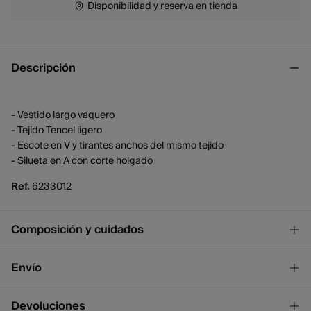
Disponibilidad y reserva en tienda
Descripción
- Vestido largo vaquero
- Tejido Tencel ligero
- Escote en V y tirantes anchos del mismo tejido
- Silueta en A con corte holgado
Ref.
6233012
Composición y cuidados
Composición
Envío
60%
algodón
¡GRATIS!
Envío a tienda
Devoluciones
Cuidados