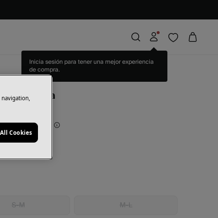
Inicia sesión para tener una mejor experiencia
de compra.
i
o largo Anna
e navigation,
rras
37,97 €
50
All Cookies
il
S-M
M-L