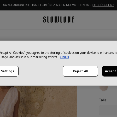
SARA CARBONERO E ISABEL JIMÉNEZ ABREN NUEVAS TIENDAS.
¡DESCÚBRELAS!
Polín Et Mo
Vestid
“Accept All Cookies”, you agree to the storing of cookies on your device to enhance sit
 usage, and assist in our marketing efforts.
+INFO
37,98 €
75,95 €
Aho
 Settings
Reject All
Accept 
Color:
Marf
Talla: