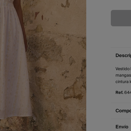
Descri
Vestido 
mangas c
cintura 
Ref.
64
Compos
Compos
Envío