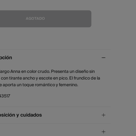
AGOTADO
pción
largo Anna en color crudo. Presenta un diseño sin
on tirante ancho y escote en pico. El frundico de la
le aporta un toque romántico y femenino.
43517
ición y cuidados
ición