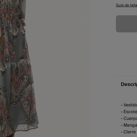
Guía de tall
Descri
- Vesti
- Escot
- Cuerp
- Manga
- CIerre