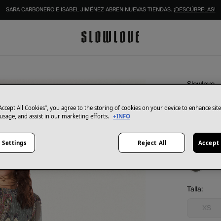
SARA CARBONERO E ISABEL JIMÉNEZ ABREN NUEVAS TIENDAS.
¡DESCÚBRELAS!
Slowlove
Vestid
“Accept All Cookies”, you agree to the storing of cookies on your device to enhance sit
19,99 €
 usage, and assist in our marketing efforts.
+INFO
89,99 €
Aho
 Settings
Reject All
Accept 
Color:
Est
Talla:
XS