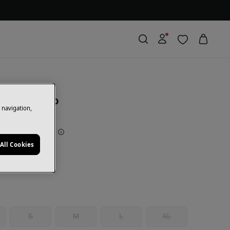
o asimétrico
e navigation,
rras
50,00 €
71
All Cookies
o
S
M
L
XL