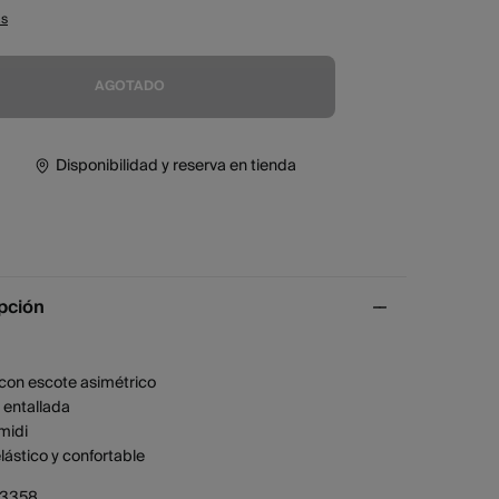
as
AGOTADO
Disponibilidad y reserva en tienda
pción
 con escote asimétrico
a entallada
midi
elástico y confortable
73358