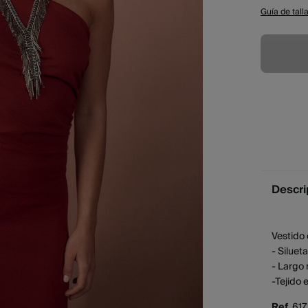
Guía de tall
Descri
Vestido
- Siluet
- Largo 
-Tejido 
Ref.
61