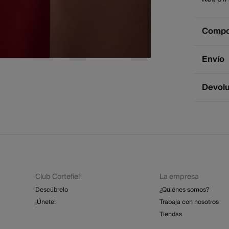
Compos
Compos
Envío
95%
vi
Env
Devol
Cuidad
2 - 
* Ce
Te
Dispone
cualquie
No
St
2 - 
Se
Esp
Dev
GRA
Pl
Club Cortefiel
La empresa
Re
Lim
St
Descúbrelo
¿Quiénes somos?
4 - 
¡Únete!
Trabaja con nosotros
Tiendas
Isl
GRA