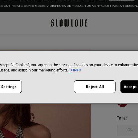
IDENTIFÍCATE COMO SOCIO Y DISFRUTA DE TODAS TUS VENTAJAS |
INICIAR SESIÓN.
Slowlove
Vestid
“Accept All Cookies”, you agree to the storing of cookies on your device to enhance sit
 usage, and assist in our marketing efforts.
+INFO
19,99 €
69,99 €
Aho
 Settings
Reject All
Accept 
Color:
Vin
Talla:
XS