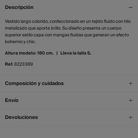
Descripción
Vestido largo colorido, confeccionado en un tejido fluído con hilo
metalizado que aporta brillo. Su diseño presenta un cuerpo
superior estilo capa con mangas fluídas que generan un efecto
bohemio y chic.
Altura modelo: 180 cm. |
Lleva la talla S.
Ref.
8223389
Composición y cuidados
Composición
Envío
100%
viscosa
¡GRATIS!
Envío a tienda
Devoluciones
Cuidados
2 - 4 días.
* Ceuta y Melilla excluídas.
Temperatura máxima de lavado 30C
Dispones de
un mes
para realizar tu devolución a través de