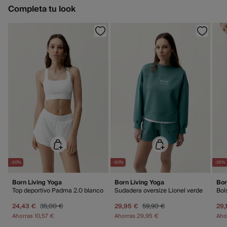
3,95 €
Gratis
España peninsular / Islas Baleares
Devolución en tienda física
Completa tu look
GRATIS en pedidos superiores a 50 €
Planchado suave
Gratis
Recogida en tu domicilio
Limpieza en seco con percloroetileno
Standard
4 - 6 días.
9,95 €
Islas Canarias / Ceuta / Melilla
GRATIS en pedidos superiores a 70 €
Días laborables (L-V). En envíos a Ceuta y Melilla, el cliente deberá abonar
los gastos de aduana correspondientes, los cuales variarán en función del
peso del envío.
-30%
-50%
-35%
Born Living Yoga
Born Living Yoga
Bor
Top deportivo Padma 2.0 blanco
Sudadera oversize Lionel verde
Bol
24,43 €
35,00 €
29,95 €
59,90 €
29,
Ahorras
10,57 €
Ahorras
29,95 €
Aho