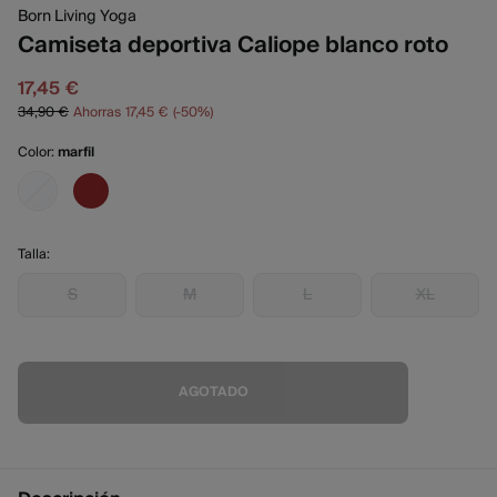
Born Living Yoga
Camiseta deportiva Caliope blanco roto
17,45 €
34,90 €
Ahorras
17,45 €
50
Color:
marfil
Talla:
S
M
L
XL
AGOTADO