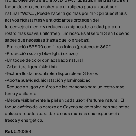
radiaciones del día a día (UVB, UVA y luz azul), mientras te da un
toque de color, con cobertura ultraligera para un acabado
natural. “Wow… ¿Puede hacer algo más por mí?”. ¡Sí puede! Sus
activos hidratantes y antioxidantes protegen del
fotoenvejecimiento y reducen los signos de la edad para un
rostro más suave, uniforme y luminoso. Es el sérum 3 en 1 que no
sabes que necesitas (hasta que lo pruebas).
-Protección SPF 30 con filtros físicos (protección 360º)
-Protección solar y blue light (luz azul)
-Un toque de color con acabado natural
-Cobertura ligera (skin tint)
-Textura fluida modulable, disponible en 3 tonos
-Aporta suavidad, hidratación y luminosidad
-Reduce arrugas y el área de las manchas para un rostro más
terso y uniforme
-Mejora visiblemente la piel en cada uso ✨Perfume natural. El
toque exótico de la cereza de Cayena se combina con sus notas
dulces afrutadas para darte cada mañana una experiencia
fresca y energética.
Ref.
5210399