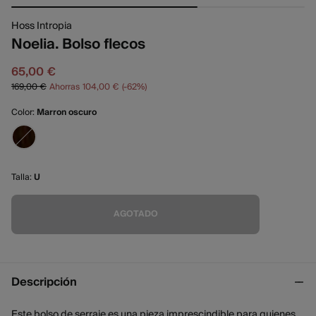
Hoss Intropia
Noelia. Bolso flecos
65,00 €
169,00 €
Ahorras
104,00 €
62
Color:
Marron oscuro
Talla:
U
AGOTADO
Descripción
Este bolso de serraje es una pieza imprescindible para quienes