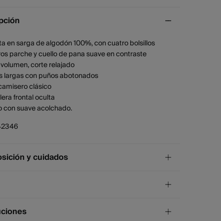
pción
a en sarga de algodón 100%, con cuatro bolsillos
os parche y cuello de pana suave en contraste
volumen, corte relajado
 largas con puños abotonados
camisero clásico
era frontal oculta
o con suave acolchado.
42346
ición y cuidados
ición
lgodón
¡GRATIS!
ío a tienda
uciones
os
4 días.