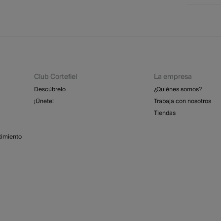
* Ce
No 
Dispone
cualquie
No
St
2 - 
No
Esp
Dev
GRA
No
Club Cortefiel
La empresa
Re
Lim
St
Descúbrelo
¿Quiénes somos?
4 - 
¡Únete!
Trabaja con nosotros
Tiendas
Isl
GRA
timiento
Días labo
abonar lo
función d