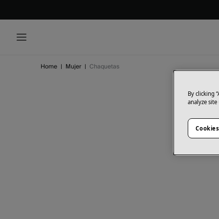
-50%
Home
|
Mujer
|
Chaquetas
By clicking 
analyze site
Cookies