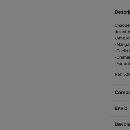
Descri
Chaquet
delanter
-Amplio 
-Mangas
-Cuello 
-Cremall
-Forrad
Ref.
52
Compos
Compos
Envío
100%
a
Env
Devol
Cuidad
2 - 