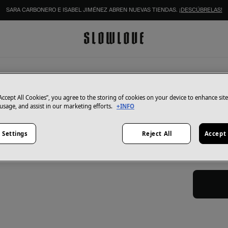
SARA CARBONERO E ISABEL JIMÉNEZ ABREN NUEVAS TIENDAS.
¡DESCÚBRELAS!
Grace & Mi
Chaque
“Accept All Cookies”, you agree to the storing of cookies on your device to enhance sit
 usage, and assist in our marketing efforts.
+INFO
67,50 €
135,00 €
Ah
 Settings
Reject All
Accept 