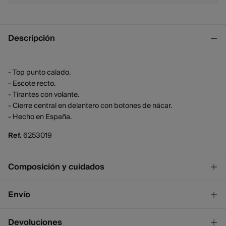
Descripción
- Top punto calado.
- Escote recto.
- Tirantes con volante.
- Cierre central en delantero con botones de nácar.
- Hecho en España.
Ref.
6253019
Composición y cuidados
Composición
Envío
76%
algodón
,
22%
poliéster
,
2%
viscosa
¡GRATIS!
Envío a tienda
Devoluciones
Cuidados