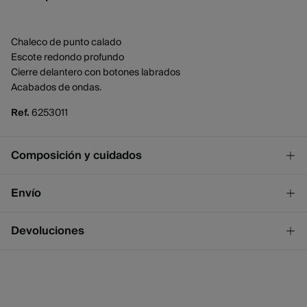
Chaleco de punto calado
Escote redondo profundo
Cierre delantero con botones labrados
Acabados de ondas.
Ref.
6253011
Composición y cuidados
Composición
Envío
45%
poliéster
,
33%
algodón
,
22%
viscosa
¡GRATIS!
Envío a tienda
Devoluciones
Cuidados
2 - 4 días.
* Ceuta y Melilla excluídas.
Temperatura máxima de lavado 30C. Centrifugado corto
Dispones de
un mes
para realizar tu devolución a través de
cualquiera de los siguientes métodos:
No blanquear
Standard
2 - 4 días.