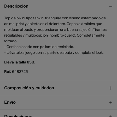
Descripción
Top de bikini tipo tankini triangular con diseño estampado de
animal print y abierto en el delantero. Copas extraíbles que
moldean el busto y proporcionan una buena sujeción.Tirantes
regulables y multiposición (hombro-cuello). Completamente
forrado.
- Confeccionado con poliamida reciclada.
- Llévatelo a juego con su parte de abajo y completa el look.
Lleva la talla 85B.
Ref.
6483726
Composición y cuidados
Composición
Envío
73%
poliamida
,
27%
elastano
¡GRATIS!
Envío a tienda
Devoluciones