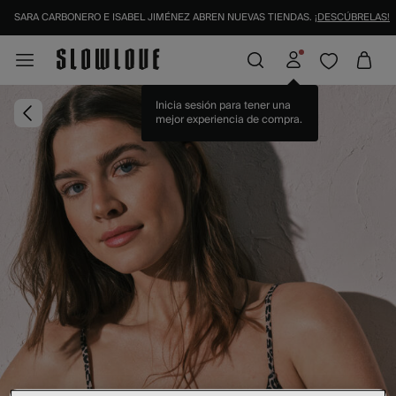
SARA CARBONERO E ISABEL JIMÉNEZ ABREN NUEVAS TIENDAS.
¡DESCÚBRELAS!
Inicia sesión para tener una
mejor experiencia de compra.