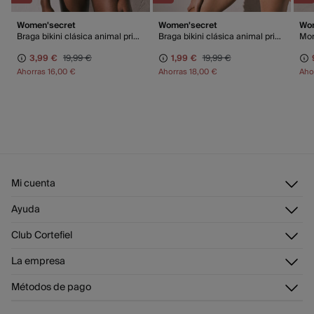
Women'secret
Women'secret
Wo
Braga bikini clásica animal print leopardo
Braga bikini clásica animal print leopardo
Mon
3,99 €
19,99 €
1,99 €
19,99 €
Ahorras
16,00 €
Ahorras
18,00 €
Aho
Mi cuenta
Iniciar sesión
Ayuda
Registrarme
Atención al cliente
Club Cortefiel
Direcciones de envío
Envíanos un email
Historial de pedidos
Descúbrelo
La empresa
Preguntas frecuentes
Tarjeta regalo online
¡Únete!
Envíos
¿Quiénes somos?
Tarjeta abono
Métodos de pago
Cambios, devoluciones y desistimiento
Trabaja con nosotros
Promociones vigentes
Tiendas