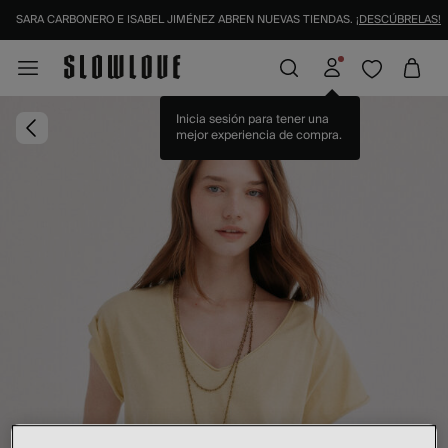
SARA CARBONERO E ISABEL JIMÉNEZ ABREN NUEVAS TIENDAS.
¡DESCÚBRELAS!