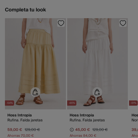
3,95 €
Gratis
España peninsular / Islas Baleares
Devolución en tienda física
Completa tu look
GRATIS en pedidos superiores a 50 €
Gratis
Recogida en tu domicilio
Standard
4 - 6 días.
9,95 €
Islas Canarias / Ceuta / Melilla
GRATIS en pedidos superiores a 70 €
Días laborables (L-V). En envíos a Ceuta y Melilla, el cliente deberá abonar
los gastos de aduana correspondientes, los cuales variarán en función del
peso del envío.
-54%
-65%
-51%
Hoss Intropia
Hoss Intropia
Hos
Rufina. Falda jaretas
Rufina. Falda jaretas
Nor
59,00 €
129,00 €
45,00 €
129,00 €
39,
Ahorras
70,00 €
Ahorras
84,00 €
Aho