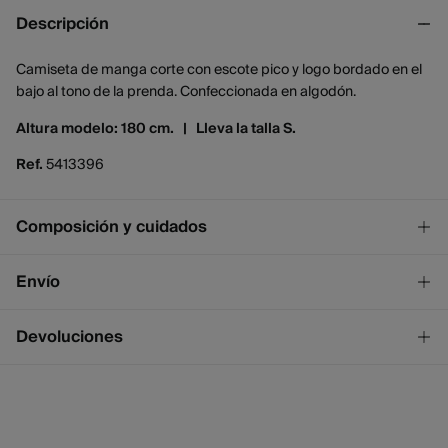
Descripción
Camiseta de manga corte con escote pico y logo bordado en el
bajo al tono de la prenda. Confeccionada en algodón.
Altura modelo: 180 cm. |
Lleva la talla S.
Ref.
5413396
Composición y cuidados
Composición
Envío
100%
algodón
¡GRATIS!
Envío a tienda
Devoluciones
2 - 4 días.
* Ceuta y Melilla excluídas.
Dispones de
un mes
para realizar tu devolución a través de
cualquiera de los siguientes métodos:
Standard
2 - 4 días.