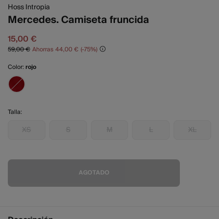
Hoss Intropia
Mercedes. Camiseta fruncida
15,00 €
59,00 €
Ahorras
44,00 €
75
Color:
rojo
Talla:
XS
S
M
L
XL
AGOTADO