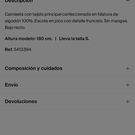
Descripción
Camiseta con tejido principal confeccionado en hilatura de
algodón 100%. Escote en pico con detalle fruncido. Sin mangas.
Bajo recto.
Altura modelo: 180 cm. |
Lleva la talla S.
Ref.
5413394
Composición y cuidados
Composición
Envío
100%
algodón
¡GRATIS!
Envío a tienda
Devoluciones
2 - 4 días.
* Ceuta y Melilla excluídas.
Dispones de
un mes
para realizar tu devolución a través de
cualquiera de los siguientes métodos:
Standard
2 - 4 días.