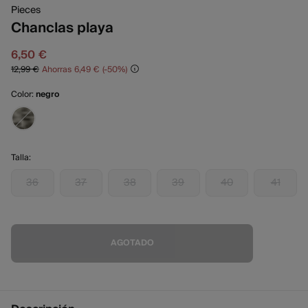
Pieces
Chanclas playa
6,50 €
12,99 €
Ahorras
6,49 €
50
Color:
negro
Talla:
36
37
38
39
40
41
AGOTADO