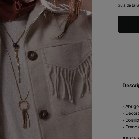
Guía de tall
Descri
- Abrigo
- Decora
- Bolsill
- Prenda
Altura 