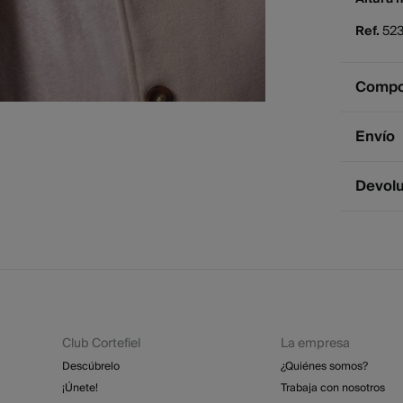
Ref.
52
Compos
Compos
Envío
79%
pol
Env
Devol
Cuidad
2 - 
* Ce
Tem
Dispone
cualquie
No
St
2 - 
No
Esp
Dev
GRA
Pl
Club Cortefiel
La empresa
Re
No 
St
Descúbrelo
¿Quiénes somos?
4 - 
¡Únete!
Trabaja con nosotros