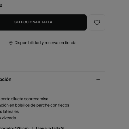
as
SELECCIONAR TALLA
Disponibilidad y reserva en tienda
pción
 corto silueta sobrecamisa
ción en bolsillos de parche con flecos
os laterales
 viveada.
modelo: 176 cm. |
Lleva la talla S.