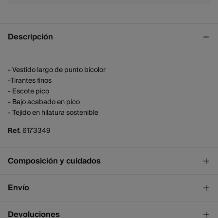
Descripción
- Vestido largo de punto bicolor
-Tirantes finos
- Escote pico
- Bajo acabado en pico
- Tejido en hilatura sostenible
Ref.
6173349
Composición y cuidados
Composición
Envío
100%
algodón
¡GRATIS!
Envío a tienda
Devoluciones
Cuidados