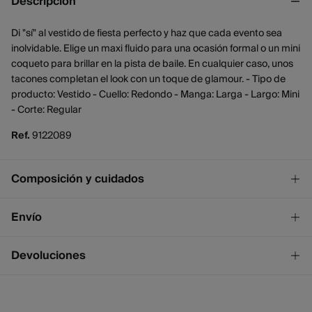
Descripción
Di "sí" al vestido de fiesta perfecto y haz que cada evento sea
inolvidable. Elige un maxi fluido para una ocasión formal o un mini
coqueto para brillar en la pista de baile. En cualquier caso, unos
tacones completan el look con un toque de glamour. - Tipo de
producto: Vestido - Cuello: Redondo - Manga: Larga - Largo: Mini
- Corte: Regular
Ref.
9122089
Composición y cuidados
Composición
Envío
100%
viscosa
¡GRATIS!
Envío a tienda
Devoluciones
Cuidados
2 - 4 días.
* Ceuta y Melilla excluídas.
Temperatura máxima de lavado 30C
Dispones de
un mes
para realizar tu devolución a través de
cualquiera de los siguientes métodos:
No blanquear
Standard