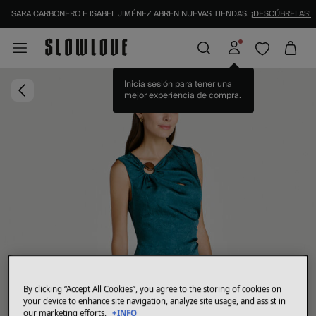
SARA CARBONERO E ISABEL JIMÉNEZ ABREN NUEVAS TIENDAS.
¡DESCÚBRELAS!
Inicia sesión para tener una
mejor experiencia de compra.
By clicking “Accept All Cookies”, you agree to the storing of cookies on
your device to enhance site navigation, analyze site usage, and assist in
our marketing efforts.
+INFO