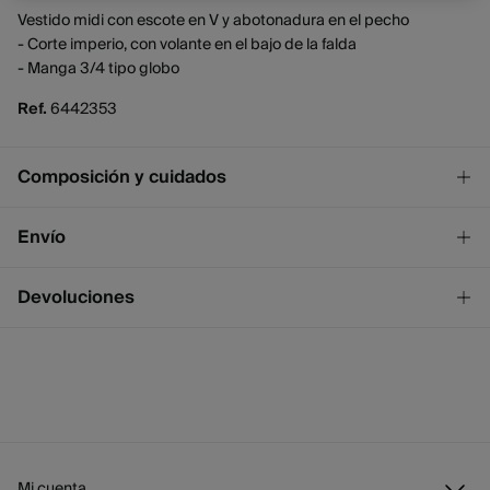
Vestido midi con escote en V y abotonadura en el pecho
- Corte imperio, con volante en el bajo de la falda
- Manga 3/4 tipo globo
Ref.
6442353
Composición y cuidados
Composición
Envío
100%
rayón
¡GRATIS!
Envío a tienda
Devoluciones
Cuidados
2 - 4 días.
* Ceuta y Melilla excluídas.
Lavar a mano
Dispones de
un mes
para realizar tu devolución a través de
cualquiera de los siguientes métodos:
No blanquear
Standard
2 - 4 días.
No secar en secadora
3,95 €
Gratis
España peninsular / Islas Baleares
Devolución en tienda física
GRATIS en pedidos superiores a 50 €
Planchado medio
Mi cuenta