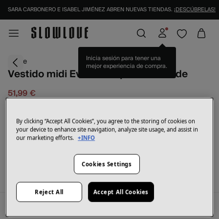
SARA CARBONERO E ISABEL JIMÉNEZ ABREN NUEVAS TIENDAS.
¡DESCÚBRELAS!
-30%
Inicia sesión para tener una
Jaase
mejor experiencia de compra.
Vestido midi Eve estampado Nomade
51,99 €
73,75 €
Ahorras
21,76 €
30
By clicking “Accept All Cookies”, you agree to the storing of cookies on
your device to enhance site navigation, analyze site usage, and assist in
our marketing efforts.
+INFO
SELECCIONAR TALLA
Cookies Settings
Reject All
Accept All Cookies
Descripción