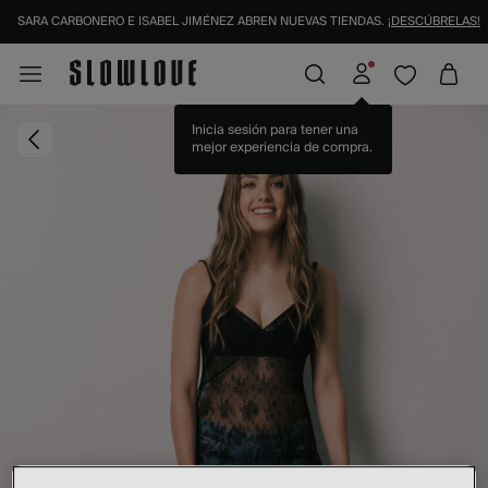
SARA CARBONERO E ISABEL JIMÉNEZ ABREN NUEVAS TIENDAS.
¡DESCÚBRELAS!