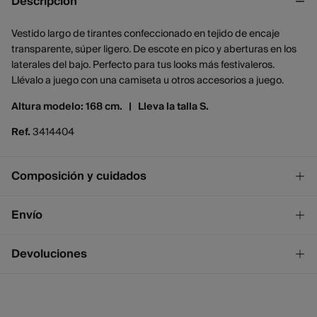
Descripción
Vestido largo de tirantes confeccionado en tejido de encaje
transparente, súper ligero. De escote en pico y aberturas en los
laterales del bajo. Perfecto para tus looks más festivaleros.
Llévalo a juego con una camiseta u otros accesorios a juego.
Altura modelo: 168 cm. |
Lleva la talla S.
Ref.
3414404
Composición y cuidados
Composición
Envío
100%
poliamida
¡GRATIS!
Envío a tienda
Devoluciones
Cuidados
2 - 4 días.
* Ceuta y Melilla excluídas.
Temperatura máxima de lavado 40C
Dispones de
un mes
para realizar tu devolución a través de
cualquiera de los siguientes métodos:
No blanquear
Standard