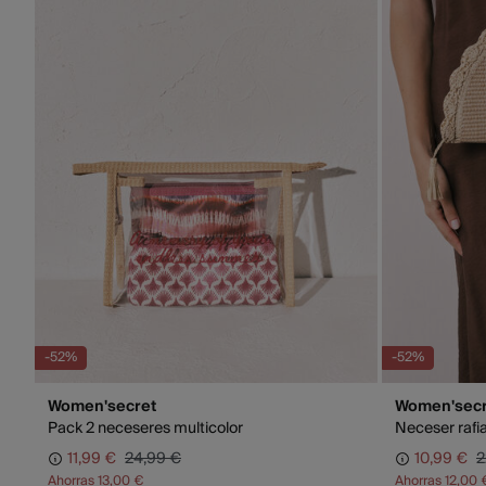
-52%
-52%
Women'secret
Women'secr
Pack 2 neceseres multicolor
Neceser rafi
11,99 €
24,99 €
10,99 €
2
Ahorras
13,00 €
Ahorras
12,00 