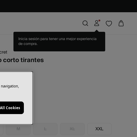
cret
 corto tirantes
rras
11,00 €
31
e navigation,
ampado
All Cookies
M
L
XL
XXL