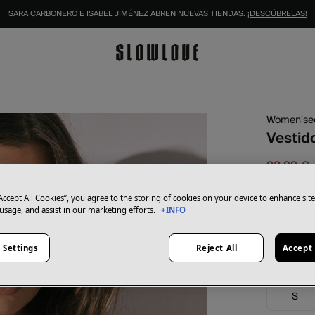
IDENTIFÍCATE COMO SOCIO Y DISFRUTA DE TODAS TUS VENTAJAS |
INICIAR SESIÓN.
Women'se
Vestido
23,99 €
34,99 €
Aho
“Accept All Cookies”, you agree to the storing of cookies on your device to enhance sit
Color:
est
 usage, and assist in our marketing efforts.
+INFO
 Settings
Reject All
Accept 
Talla:
S