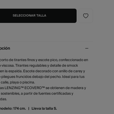
SELECCIONAR TALLA
pción
corto de tirantes finos y escote pico, confeccionado en
e viscosa. Tirantes regulables y detalle de smock
 en la espalda. Escote decorado con anillo de carey y
 pliegues fruncidos debajo del pecho. Ideal para tus
 calle, playa o piscina.
bras LENZING™ ECOVERO™ se obtienen de madera y
 sostenibles, a partir de fuentes certificadas y
adas.
modelo: 174 cm. |
Lleva la talla S.