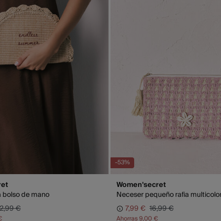
GRA
Días labo
abonar lo
función d
-53%
et
Women'secret
a bolso de mano
Neceser pequeño rafia multicolo
2,99 €
7,99 €
16,99 €
€
Ahorras
9,00 €