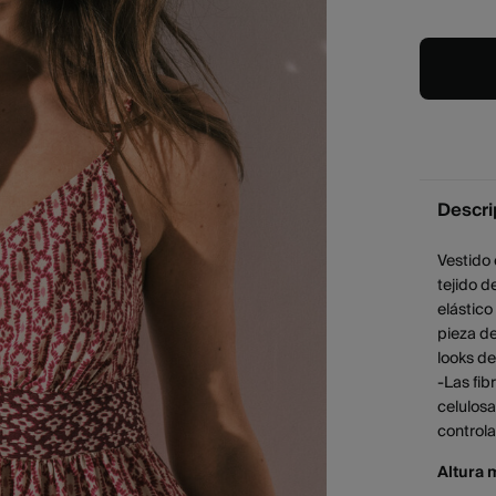
Descri
Vestido 
tejido d
elástico
pieza de
looks de
-Las fi
celulosa
control
Altura 