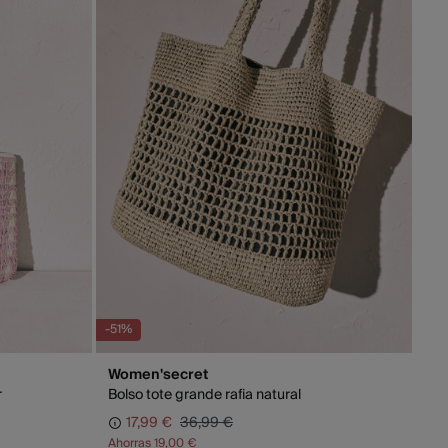
TIS en pedidos superiores a 70 €
rables (L-V). En envíos a Ceuta y Melilla, el cliente deberá
s gastos de aduana correspondientes, los cuales variarán en
el peso del envío.
-51%
Women'secret
r
Bolso tote grande rafia natural
17,99 €
36,99 €
Ahorras
19,00 €