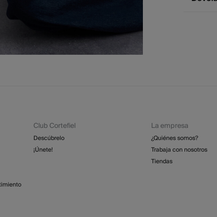
Cuidad
2 - 
* Ce
No 
Dispone
cualquie
No
St
2 - 
No
Esp
Dev
GRA
No
Re
No 
St
4 - 
Isl
Club Cortefiel
La empresa
GRA
Descúbrelo
¿Quiénes somos?
¡Únete!
Trabaja con nosotros
Días labo
Tiendas
abonar lo
función d
timiento