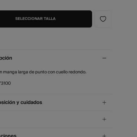
SELECCIONAR TALLA
pción
n manga larga de punto con cuello redondo.
73100
ición y cuidados
ición
godón
,
26%
poliéster
,
15%
lana
,
11%
lino
,
11%
nylon
¡GRATIS!
ío a tienda
uciones