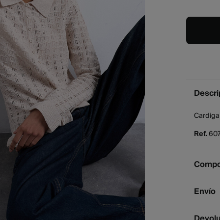
Descri
Cardiga
Ref.
60
Compos
Compos
Envío
37%
al
Env
Devol