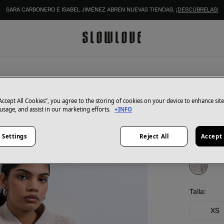
SARA CARBONERO E ISABEL JIMÉNEZ ABREN NUEVAS TIENDAS.
¡DESCÚBRELAS!
IDENTIFÍCATE COMO SOCIO Y DISFRUTA DE TODAS TUS VENTAJAS |
INICIAR SESIÓN.
Topshop
Cardig
“Accept All Cookies”, you agree to the storing of cookies on your device to enhance sit
 usage, and assist in our marketing efforts.
+INFO
21,99 €
54,99 €
Aho
 Settings
Reject All
Accept 
Color:
marf
Talla:
XS