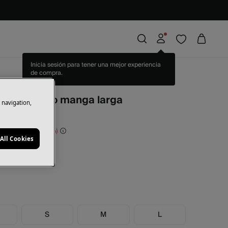
Inicia sesión para tener una mejor experiencia
de compra.
an de punto manga larga
e navigation,
rras
33,00 €
60
All Cookies
il
S
M
L