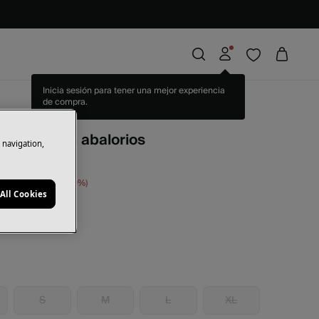
Inicia sesión para tener una mejor experiencia
de compra.
pia
Vestido con abalorios
e navigation,
orras
108,00 €
60
All Cookies
al
S
M
L
XL