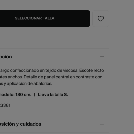
SELECCIONAR TALLA
pción
largo confeccionado en tejido de viscosa. Escote recto
ntes anchos. Detalle de panel central en contraste con
 y aplicación de abalorios.
modelo: 180 cm. |
Lleva la talla S.
23381
ición y cuidados