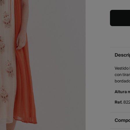
Descri
Vestido 
con tira
bordados
Altura 
Ref.
82
Compos