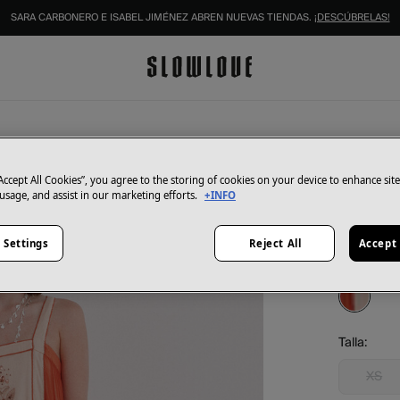
SARA CARBONERO E ISABEL JIMÉNEZ ABREN NUEVAS TIENDAS.
¡DESCÚBRELAS!
Hoss Intro
Asela. 
“Accept All Cookies”, you agree to the storing of cookies on your device to enhance sit
 usage, and assist in our marketing efforts.
+INFO
71,00 €
179,00 €
Ah
 Settings
Reject All
Accept 
Color:
Cor
Talla:
XS