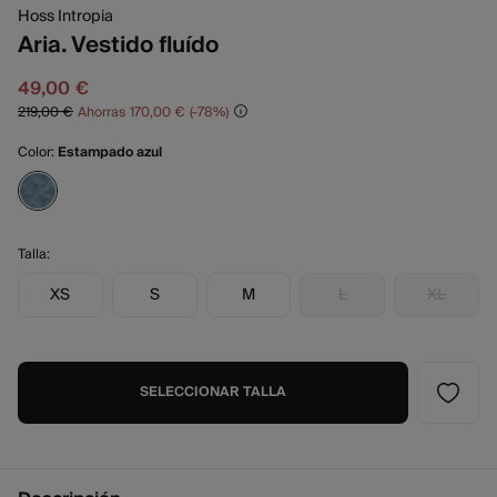
Hoss Intropia
Aria. Vestido fluído
49,00 €
219,00 €
Ahorras
170,00 €
78
Color:
Estampado azul
Talla:
XS
S
M
L
XL
SELECCIONAR TALLA