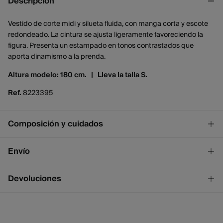
Descripción
Vestido de corte midi y silueta fluida, con manga corta y escote
redondeado. La cintura se ajusta ligeramente favoreciendo la
figura. Presenta un estampado en tonos contrastados que
aporta dinamismo a la prenda.
Altura modelo: 180 cm. |
Lleva la talla S.
Ref.
8223395
Composición y cuidados
Composición
Envío
100%
viscosa
¡GRATIS!
Envío a tienda
Devoluciones
Cuidados
2 - 4 días.
* Ceuta y Melilla excluídas.
Temperatura máxima de lavado 30C
Dispones de
un mes
para realizar tu devolución a través de
cualquiera de los siguientes métodos:
No blanquear
Standard