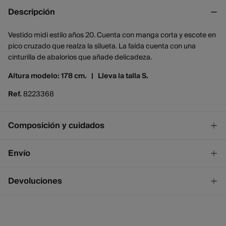
Descripción
Vestido midi estilo años 20. Cuenta con manga corta y escote en
pico cruzado que realza la silueta. La falda cuenta con una
cinturilla de abalorios que añade delicadeza.
Altura modelo: 178 cm. |
Lleva la talla S.
Ref.
8223368
Composición y cuidados
Composición
Envío
100%
viscosa
¡GRATIS!
Envío a tienda
Devoluciones
Cuidados
2 - 4 días.
* Ceuta y Melilla excluídas.
Temperatura máxima de lavado 30C
Dispones de
un mes
para realizar tu devolución a través de
cualquiera de los siguientes métodos:
No blanquear
Standard