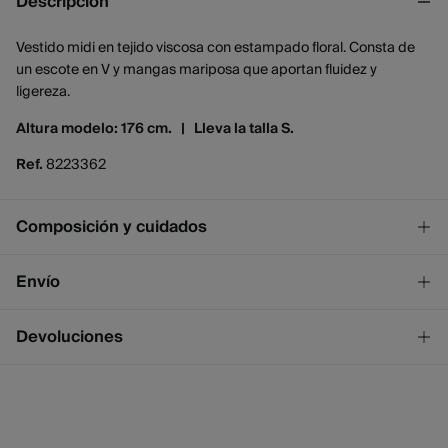
Descripción
Vestido midi en tejido viscosa con estampado floral. Consta de
un escote en V y mangas mariposa que aportan fluidez y
ligereza.
Altura modelo: 176 cm. |
Lleva la talla S.
Ref.
8223362
Composición y cuidados
Composición
Envío
100%
cupro
¡GRATIS!
Envío a tienda
Devoluciones
Cuidados
2 - 4 días.
* Ceuta y Melilla excluídas.
Temperatura máxima de lavado 30C
Dispones de
un mes
para realizar tu devolución a través de
cualquiera de los siguientes métodos:
No blanquear
Standard
2 - 4 días.