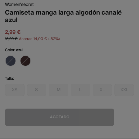
Women'secret
Camiseta manga larga algodón canalé
azul
2,99 €
16,99 €
Ahorras
14,00 €
82
Color:
azul
Talla:
XS
S
M
L
XL
XXL
AGOTADO