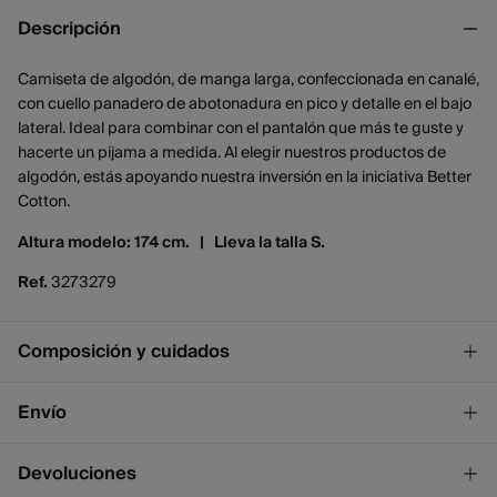
Descripción
Camiseta de algodón, de manga larga, confeccionada en canalé,
con cuello panadero de abotonadura en pico y detalle en el bajo
lateral. Ideal para combinar con el pantalón que más te guste y
hacerte un pijama a medida. Al elegir nuestros productos de
algodón, estás apoyando nuestra inversión en la iniciativa Better
Cotton.
Altura modelo: 174 cm. |
Lleva la talla S.
Ref.
3273279
Composición y cuidados
Composición
Envío
95%
algodón
,
5%
elastano
¡GRATIS!
Envío a tienda
Devoluciones
Cuidados
2 - 4 días.