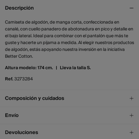
Descripción
Camiseta de algodón, de manga corta, confeccionada en
canalé, con cuello panadero de abotonadura en pico y detalle en
el bajo lateral. Ideal para combinar con el pantalón que más te
guste y hacerte un pijama a medida. Al elegir nuestros productos
de algodón, estás apoyando nuestra inversión en la iniciativa
Better Cotton.
Altura modelo: 174 cm. |
Lleva la talla S.
Ref.
3273284
Composición y cuidados
Composición
Envío
95%
algodón
,
5%
elastano
¡GRATIS!
Envío a tienda
Devoluciones
Cuidados
2 - 4 días.