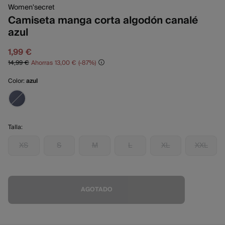
Women'secret
Camiseta manga corta algodón canalé
azul
1,99 €
14,99 €
Ahorras
13,00 €
87
Color:
azul
Talla:
XS
S
M
L
XL
XXL
AGOTADO